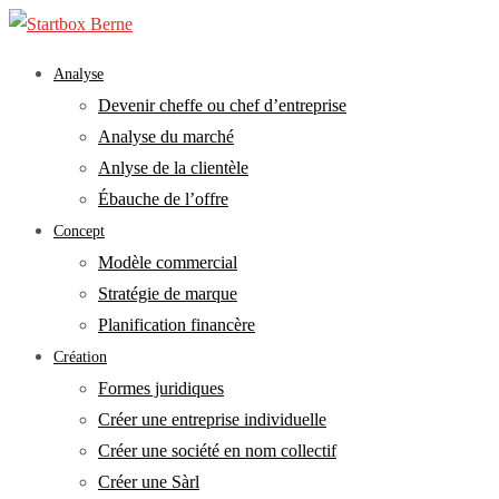
Skip
to
main
search
Menu
Analyse
content
Devenir cheffe ou chef d’entreprise
Analyse du marché
Anlyse de la clientèle
Ébauche de l’offre
Concept
Modèle commercial
Stratégie de marque
Planification financère
Création
Formes juridiques
Créer une entreprise individuelle
Créer une société en nom collectif
Créer une Sàrl