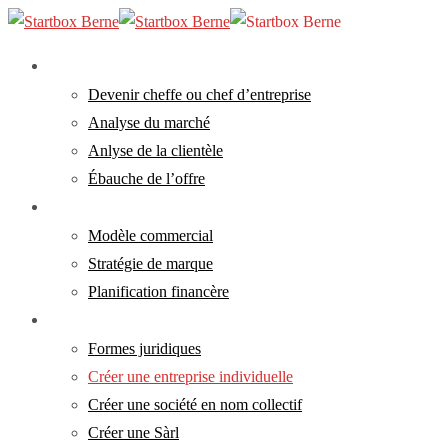
Skip
to
main
search
Menu
Analyse
content
Devenir cheffe ou chef d’entreprise
Analyse du marché
Anlyse de la clientèle
Ébauche de l’offre
Concept
Modèle commercial
Stratégie de marque
Planification financère
Création
Formes juridiques
Créer une entreprise individuelle
Créer une société en nom collectif
Créer une Sàrl