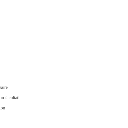
saire
n facultatif
tion