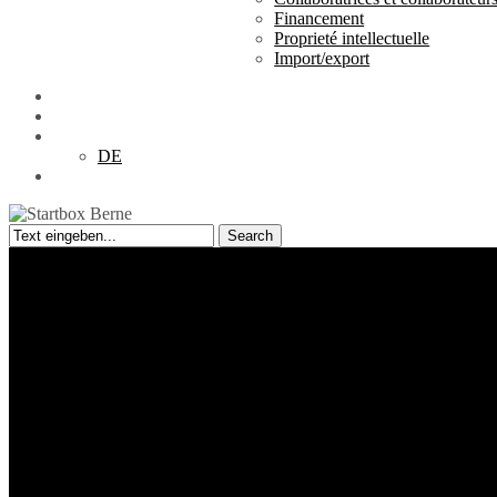
Financement
Proprieté intellectuelle
Import/export
Téléchargements
FR
DE
search
Search
Close
Search