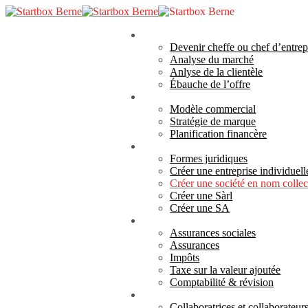
Skip
to
search
Menu
main
Analyse
Devenir cheffe ou chef d’entrep
content
Analyse du marché
Anlyse de la clientèle
Ébauche de l’offre
Concept
Modèle commercial
Stratégie de marque
Planification financère
Création
Formes juridiques
Créer une entreprise individuell
Créer une société en nom collec
Créer une Sàrl
Créer une SA
Responsabilité
Assurances sociales
Assurances
Impôts
Taxe sur la valeur ajoutée
Comptabilité & révision
Réalisation
Collaboratrices et collaborateur