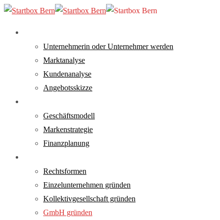
Skip
to
main
search
Menu
Analyse
content
Unternehmerin oder Unternehmer werden
Marktanalyse
Kundenanalyse
Angebotsskizze
Konzept
Geschäftsmodell
Markenstrategie
Finanzplanung
Gründung
Rechtsformen
Einzelunternehmen gründen
Kollektivgesellschaft gründen
GmbH gründen