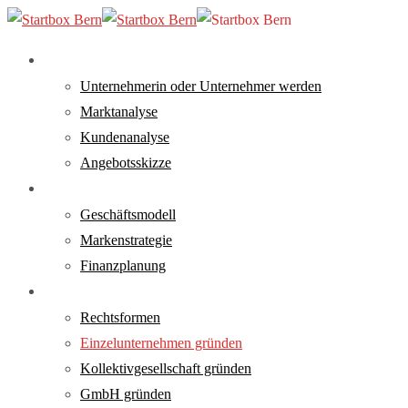
Skip
to
main
search
Menu
Analyse
content
Unternehmerin oder Unternehmer werden
Marktanalyse
Kundenanalyse
Angebotsskizze
Konzept
Geschäftsmodell
Markenstrategie
Finanzplanung
Gründung
Rechtsformen
Einzelunternehmen gründen
Kollektivgesellschaft gründen
GmbH gründen