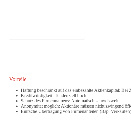
Übersicht zur AG als Download (PDF)
Vorteile
Haftung beschränkt auf das einbezahlte Aktienkapital:
Bei Z
Kreditwürdigkeit:
Tendenziell hoch
Schutz des Firmennamens:
Automatisch schweizweit
Anonymität möglich:
Aktionäre müssen nicht zwingend öffen
Einfache Übertragung von Firmenanteilen
(Bsp. Verkaufen