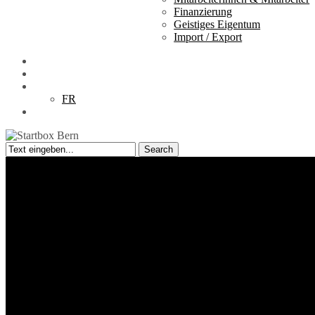
Finanzierung
Geistiges Eigentum
Import / Export
Downloads
DE
FR
search
Search
Close
Search