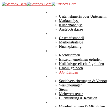
Skip
to
search
Menu
main
Analyse
Unternehmerin oder Unternehm
content
Marktanalyse
Kundenanalyse
Angebotsskizze
Konzept
Geschäftsmodell
Markenstrategie
Finanzplanung
Gründung
Rechtsformen
Einzelunternehmen gründen
Kollektivgesellschaft gründen
GmbH gründen
AG gründen
Verantwortung
Sozialversicherungen & Vorsor
Versicherungen
Steuern
Mehrwertsteuer
Buchführung & Revision
Realisierung
Mitarbeiterinnen & Mitarbeiter