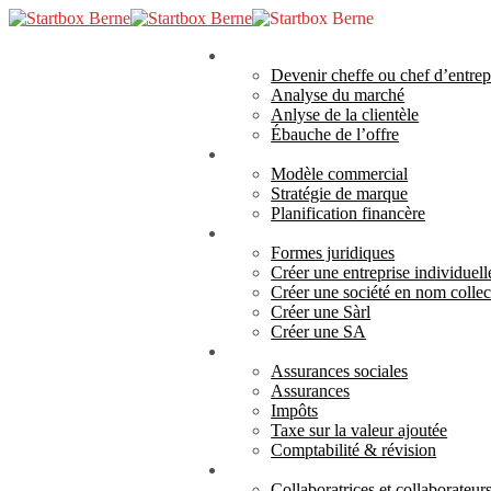
Skip
to
search
Menu
main
Analyse
Devenir cheffe ou chef d’entrep
content
Analyse du marché
Anlyse de la clientèle
Ébauche de l’offre
Concept
Modèle commercial
Stratégie de marque
Planification financère
Création
Formes juridiques
Créer une entreprise individuell
Créer une société en nom collec
Créer une Sàrl
Créer une SA
Responsabilité
Assurances sociales
Assurances
Impôts
Taxe sur la valeur ajoutée
Comptabilité & révision
Réalisation
Collaboratrices et collaborateur