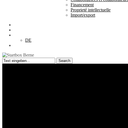
Financement
Proprieté intellectuelle
Import/export
Téléchargements
FR
DE
search
Search
Close
Search