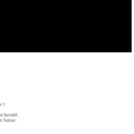
t ?
 lucratif.
n Suisse.